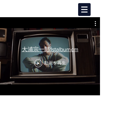
大浦宗一郎1stalbumcm
動画を再生